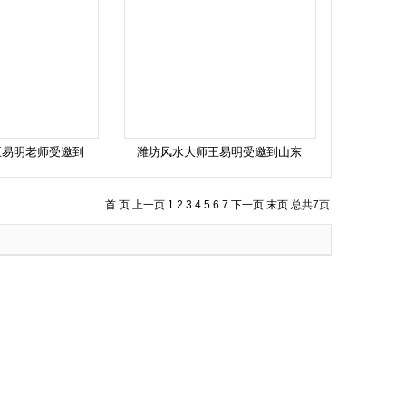
王易明老师受邀到
潍坊风水大师王易明受邀到山东
首 页
上一页
1
2
3
4
5
6
7
下一页
末页
总共
7
页