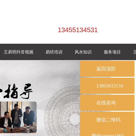
13455134531
王易明抖音视频
易经培训
风水知识
服务项目
返回顶部
13863633134
在线咨询
微信二维码
微信yiming1891