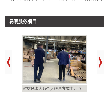
+
易明服务项目
潍坊风水大师个人联系方式电话 ？—
潍坊风水大