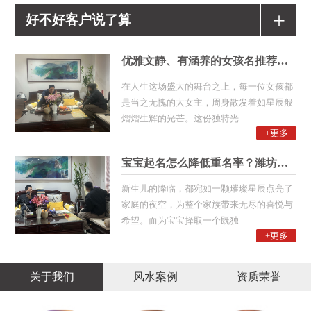
+
好不好客户说了算
优雅文静、有涵养的女孩名推荐！潍
在人生这场盛大的舞台之上，每一位女孩都
是当之无愧的大女主，周身散发着如星辰般
熠熠生辉的光芒。这份独特光
+更多
宝宝起名怎么降低重名率？潍坊起名
新生儿的降临，都宛如一颗璀璨星辰点亮了
家庭的夜空，为整个家族带来无尽的喜悦与
希望。而为宝宝择取一个既独
+更多
关于我们
风水案例
资质荣誉