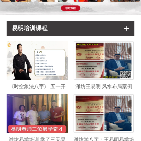
+
易明培训课程
《时空象法八字》 五一开
潍坊王易明 风水布局案例
潍坊易学培训 学了三天易
潍坊学八字：王易明易学培