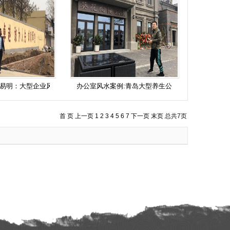
易明：大型企业风
办公室风水案例:青岛大型养生公
首 页
上一页
1
2
3
4
5
6
7
下一页
末页
总共
7
页