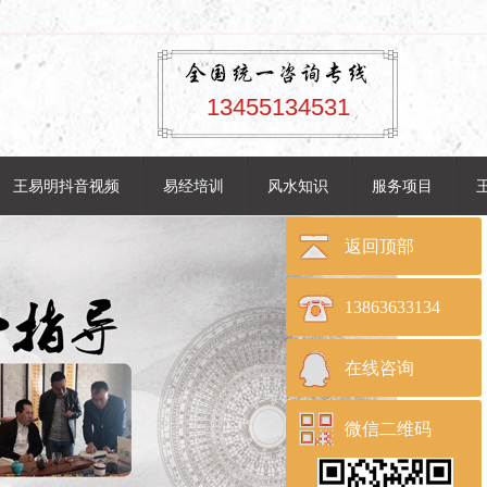
13455134531
王易明抖音视频
易经培训
风水知识
服务项目
返回顶部
13863633134
在线咨询
微信二维码