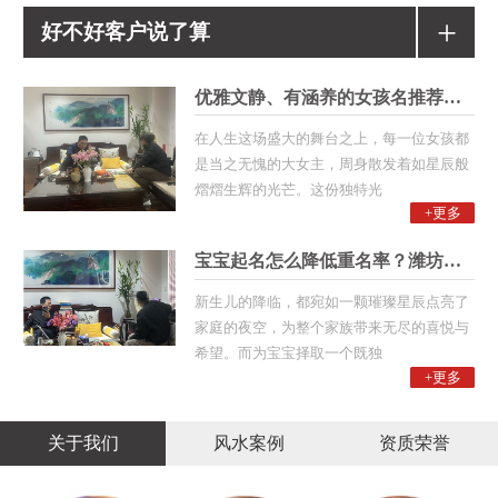
+
好不好客户说了算
优雅文静、有涵养的女孩名推荐！潍
在人生这场盛大的舞台之上，每一位女孩都
是当之无愧的大女主，周身散发着如星辰般
熠熠生辉的光芒。这份独特光
+更多
宝宝起名怎么降低重名率？潍坊起名
新生儿的降临，都宛如一颗璀璨星辰点亮了
家庭的夜空，为整个家族带来无尽的喜悦与
希望。而为宝宝择取一个既独
+更多
关于我们
风水案例
资质荣誉