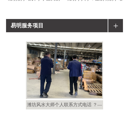
+
易明服务项目
潍坊风水大师个人联系方式电话 ？—
潍坊风水大