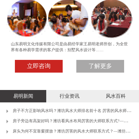
山东易明文化传媒有限公司是由易经学家王易明老师所创，为全世
界有各种易学需求的客户提供：别墅风水设计等……
立即咨询
了解更多
易明新闻
行业资讯
风水百科
房子不方正影响风水吗？潍坊风水大师排名前十名 厉害的风水师推荐
房子旁边有高架好吗？潍坊看风水布局厉害的大师联系方式?—潍坊王
床头为何不宜靠窗摆放？潍坊厉害的风水大师联系方式？—潍坊王易明