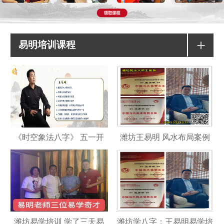
+
易明培训课程
《时空象法八字》 五一开
潍坊王易明 风水布局案例
潍坊易学培训 学了三天易
潍坊学八字：王易明易学培