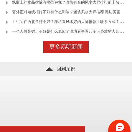
飘窗上的物品摆放有哪些讲究？潍坊有名的风水大师排行前十名—潍坊
窗外正对电线杆好不好有什么影响？潍坊风水大师推荐 潍坊厉害的风
卫生间在西北角好不好？潍坊看风水好的大师推荐！联系方式？—潍坊王
一个人总是财运不好是什么原因？潍坊看事看八字运势准的大师—潍坊
立即咨询
了解更多
更多易明新闻
回到顶部
立即咨询
了解更多