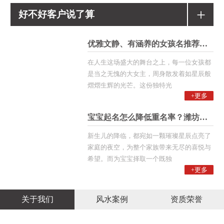
+
好不好客户说了算
优雅文静、有涵养的女孩名推荐！潍
在人生这场盛大的舞台之上，每一位女孩都
是当之无愧的大女主，周身散发着如星辰般
熠熠生辉的光芒。这份独特光
+更多
宝宝起名怎么降低重名率？潍坊起名
新生儿的降临，都宛如一颗璀璨星辰点亮了
家庭的夜空，为整个家族带来无尽的喜悦与
希望。而为宝宝择取一个既独
+更多
关于我们
风水案例
资质荣誉