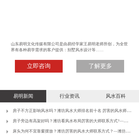
山东易明文化传媒有限公司是由易经学家王易明老师所创，为全世
界有各种易学需求的客户提供：别墅风水设计等……
立即咨询
了解更多
易明新闻
行业资讯
风水百科
房子不方正影响风水吗？潍坊风水大师排名前十名 厉害的风水师推荐
房子旁边有高架好吗？潍坊看风水布局厉害的大师联系方式?—潍坊王
床头为何不宜靠窗摆放？潍坊厉害的风水大师联系方式？—潍坊王易明