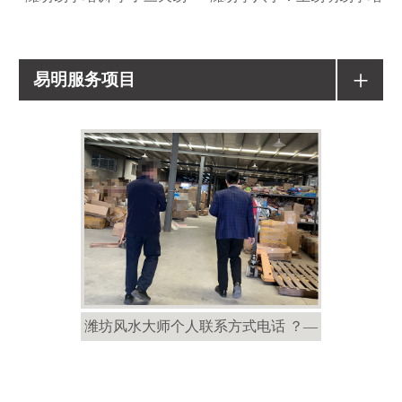
+
易明服务项目
潍坊风水大师个人联系方式电话 ？—
潍坊风水大