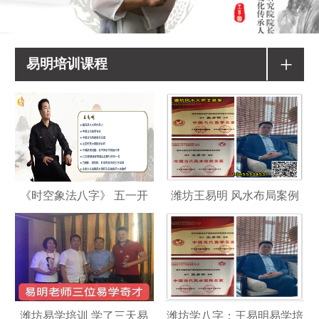
+
易明培训课程
《时空象法八字》 五一开
潍坊王易明 风水布局案例
潍坊易学培训 学了三天易
潍坊学八字：王易明易学培