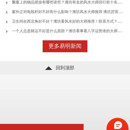
飘窗上的物品摆放有哪些讲究？潍坊有名的风水大师排行前十名—潍坊
窗外正对电线杆好不好有什么影响？潍坊风水大师推荐 潍坊厉害的风
卫生间在西北角好不好？潍坊看风水好的大师推荐！联系方式？—潍坊王
一个人总是财运不好是什么原因？潍坊看事看八字运势准的大师—潍坊
立即咨询
了解更多
更多易明新闻
回到顶部
立即咨询
了解更多