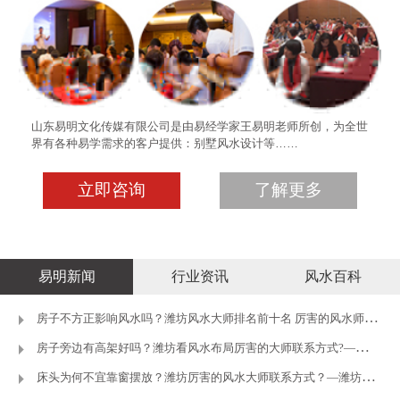
山东易明文化传媒有限公司是由易经学家王易明老师所创，为全世
界有各种易学需求的客户提供：别墅风水设计等……
立即咨询
了解更多
易明新闻
行业资讯
风水百科
房子不方正影响风水吗？潍坊风水大师排名前十名 厉害的风水师推荐
房子旁边有高架好吗？潍坊看风水布局厉害的大师联系方式?—潍坊王
床头为何不宜靠窗摆放？潍坊厉害的风水大师联系方式？—潍坊王易明