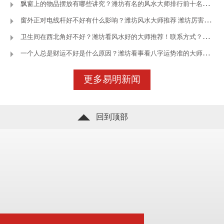
飘窗上的物品摆放有哪些讲究？潍坊有名的风水大师排行前十名—潍坊
窗外正对电线杆好不好有什么影响？潍坊风水大师推荐 潍坊厉害的风
卫生间在西北角好不好？潍坊看风水好的大师推荐！联系方式？—潍坊王
一个人总是财运不好是什么原因？潍坊看事看八字运势准的大师—潍坊
立即咨询
了解更多
更多易明新闻
回到顶部
立即咨询
了解更多