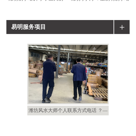
+
易明服务项目
潍坊风水大师个人联系方式电话 ？—
潍坊风水大