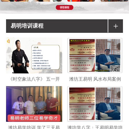
+
易明培训课程
《时空象法八字》 五一开
潍坊王易明 风水布局案例
潍坊易学培训 学了三天易
潍坊学八字：王易明易学培