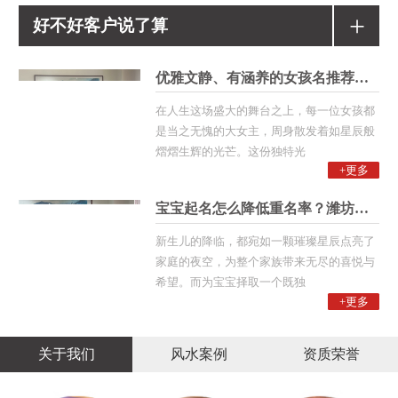
+
好不好客户说了算
优雅文静、有涵养的女孩名推荐！潍
在人生这场盛大的舞台之上，每一位女孩都
是当之无愧的大女主，周身散发着如星辰般
熠熠生辉的光芒。这份独特光
+更多
宝宝起名怎么降低重名率？潍坊起名
新生儿的降临，都宛如一颗璀璨星辰点亮了
家庭的夜空，为整个家族带来无尽的喜悦与
希望。而为宝宝择取一个既独
+更多
关于我们
风水案例
资质荣誉