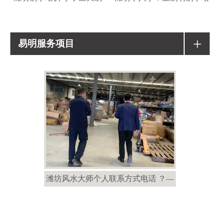
+
易明服务项目
潍坊风水大师个人联系方式电话 ？—
潍坊风水大