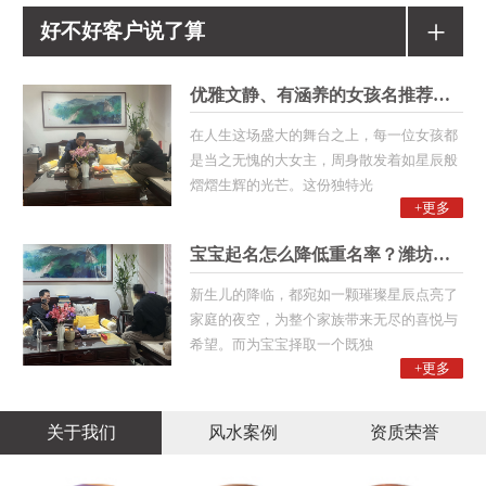
+
好不好客户说了算
优雅文静、有涵养的女孩名推荐！潍
在人生这场盛大的舞台之上，每一位女孩都
是当之无愧的大女主，周身散发着如星辰般
熠熠生辉的光芒。这份独特光
+更多
宝宝起名怎么降低重名率？潍坊起名
新生儿的降临，都宛如一颗璀璨星辰点亮了
家庭的夜空，为整个家族带来无尽的喜悦与
希望。而为宝宝择取一个既独
+更多
关于我们
风水案例
资质荣誉