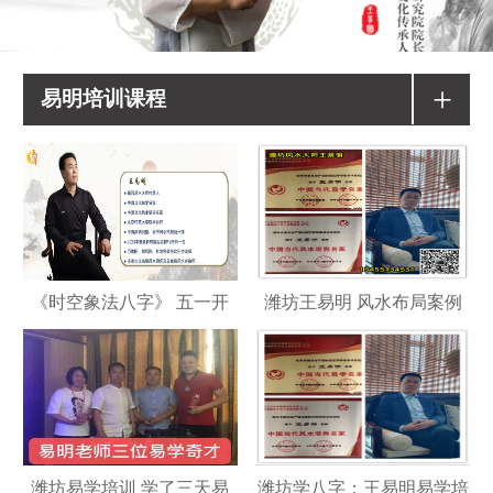
+
易明培训课程
《时空象法八字》 五一开
潍坊王易明 风水布局案例
潍坊易学培训 学了三天易
潍坊学八字：王易明易学培