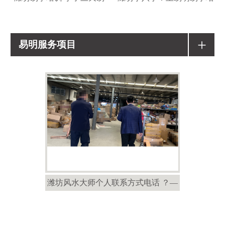
+
易明服务项目
潍坊风水大师个人联系方式电话 ？—
潍坊风水大