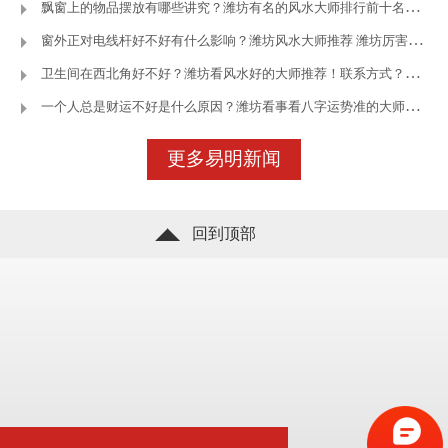
飘窗上的物品摆放有哪些讲究？潍坊有名的风水大师排行前十名—潍坊
窗外正对电线杆好不好有什么影响？潍坊风水大师推荐 潍坊厉害的风
卫生间在西北角好不好？潍坊看风水好的大师推荐！联系方式？—潍坊王
一个人总是财运不好是什么原因？潍坊看事看八字运势准的大师—潍坊
立即咨询
了解更多
更多易明新闻
回到顶部
立即咨询
了解更多