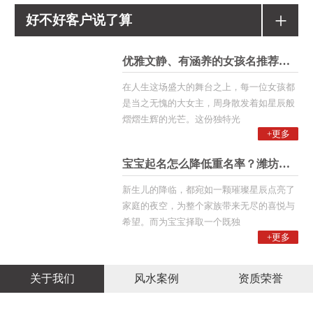
+
好不好客户说了算
优雅文静、有涵养的女孩名推荐！潍
在人生这场盛大的舞台之上，每一位女孩都
是当之无愧的大女主，周身散发着如星辰般
熠熠生辉的光芒。这份独特光
+更多
宝宝起名怎么降低重名率？潍坊起名
新生儿的降临，都宛如一颗璀璨星辰点亮了
家庭的夜空，为整个家族带来无尽的喜悦与
希望。而为宝宝择取一个既独
+更多
关于我们
风水案例
资质荣誉