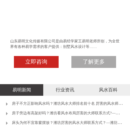
山东易明文化传媒有限公司是由易经学家王易明老师所创，为全世
界有各种易学需求的客户提供：别墅风水设计等……
立即咨询
了解更多
易明新闻
行业资讯
风水百科
房子不方正影响风水吗？潍坊风水大师排名前十名 厉害的风水师推荐
房子旁边有高架好吗？潍坊看风水布局厉害的大师联系方式?—潍坊王
床头为何不宜靠窗摆放？潍坊厉害的风水大师联系方式？—潍坊王易明