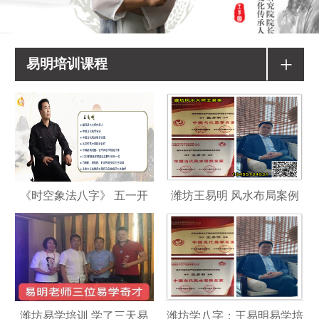
+
易明培训课程
《时空象法八字》 五一开
潍坊王易明 风水布局案例
潍坊易学培训 学了三天易
潍坊学八字：王易明易学培